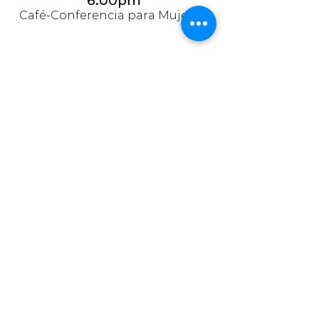
6:00pm
Café-Conferencia para Mujeres
NOSOTROS
Somos una comunidad de creyentes que
tenemos el propósito de amar a Dios y amar
al prójimo de una manera intencional.
Estamos convencidos que la iglesia local es la
esperanza del mundo. Por eso nos
enfocamos en aprender de la Biblia la
voluntad de Dios para nuestras vidas y así
poder vivir y disfrutar una vida abundante y
plena en Dios.
UBICACIÓN
(271) 713 3330
(271) 713 3430
Blvd. Córdoba Fortín,Col. Crucero
Nacional
s/n