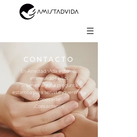
CONTACTO
En Amistad Vida estamos
interesados en ti.
Si tienes alguna pregunta
estamos para servirte ¡queremos
conocerte!
¡Contáctanos!