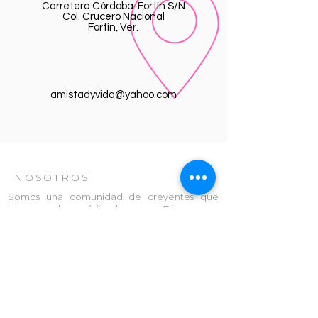
Carretera Córdoba-Fortín S/N
Col. Crucero Nacional
Fortín, Ver.
amistadyvida@yahoo.com
NOSOTROS
Somos una comunidad de creyentes que
tenemos el propósito de amar a Dios y amar
al prójimo de una manera intencional.
Estamos convencidos que la iglesia local es la
esperanza del mundo. Por eso nos
enfocamos en aprender de la Biblia la
voluntad de Dios para nuestras vidas y así
poder vivir y disfrutar una vida abundante y
plena en Dios.